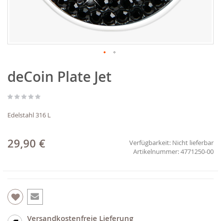
Zum
deCoin Plate Jet
Anfang
der
Bildgalerie
springen
Edelstahl 316 L
29,90 €
Verfügbarkeit:
Nicht lieferbar
4771250-00
Versandkostenfreie Lieferung