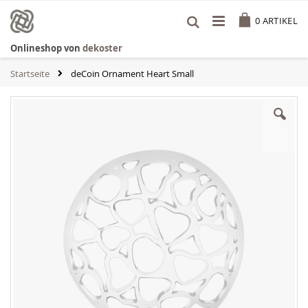
Zum
Cart
Inhalt
0
ARTIKEL
springen
Onlineshop von
dekoster
Startseite
deCoin Ornament Heart Small
Zum
Ende
der
Bildgalerie
springen