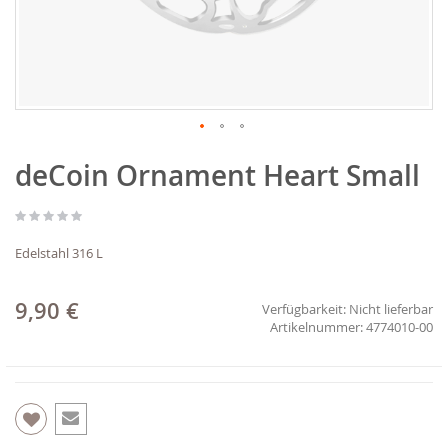
Zum
deCoin Ornament Heart Small
Anfang
der
Bildgalerie
springen
Edelstahl 316 L
9,90 €
Verfügbarkeit:
Nicht lieferbar
4774010-00