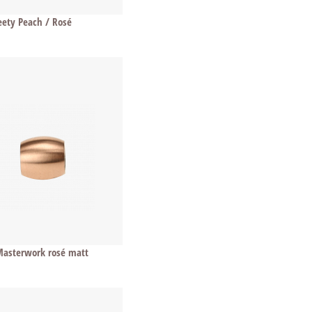
ety Peach / Rosé
asterwork rosé matt