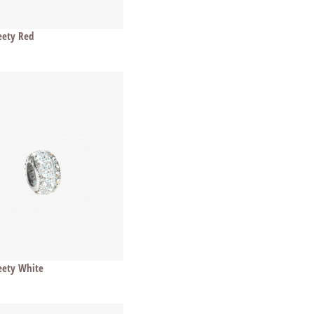
eety Red
eety White