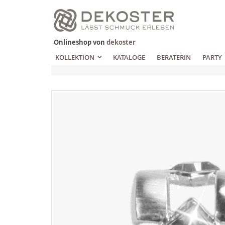
Zum
Inhalt
springen
Onlineshop von
dekoster
KOLLEKTION
KATALOGE
BERATERIN
PARTY
Zum
Ende
der
Bildgalerie
springen