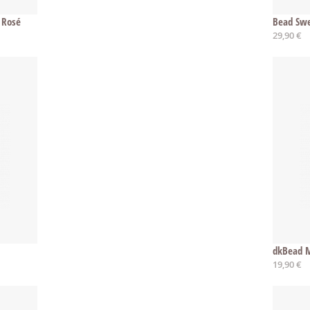
 Rosé
Bead Swe
29,90 €
dkBead M
19,90 €