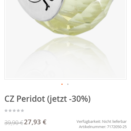
Zum
CZ Peridot (jetzt -30%)
Anfang
der
Bildgalerie
springen
27,93 €
Sonderpreis
39,90 €
Verfügbarkeit:
Nicht lieferbar
7172050-25