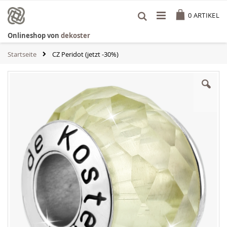
Zum
Cart
Inhalt
0
ARTIKEL
springen
Onlineshop von
dekoster
Startseite
CZ Peridot (jetzt -30%)
Zum
Ende
der
Bildgalerie
springen