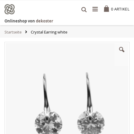
Zum
Cart
Inhalt
0
ARTIKEL
springen
Onlineshop von
dekoster
Startseite
Crystal Earring white
Zum
Ende
der
Bildgalerie
springen