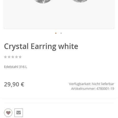
Zum
Crystal Earring white
Anfang
der
Bildgalerie
springen
Edelstahl 316 L
29,90 €
Verfügbarkeit:
Nicht lieferbar
4780001-19