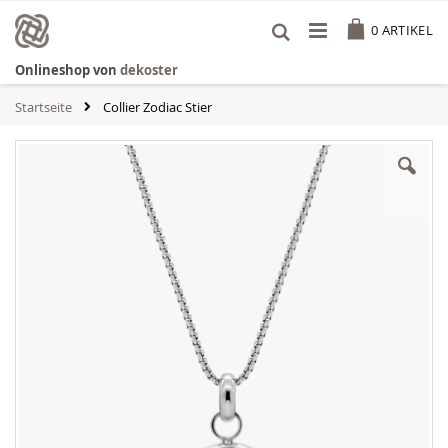
Zum
Cart
Inhalt
0
ARTIKEL
springen
Onlineshop von
dekoster
Startseite
Collier Zodiac Stier
Zum
Ende
der
Bildgalerie
springen