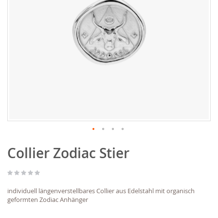
Zum
Collier Zodiac Stier
Anfang
der
Bildgalerie
springen
individuell längenverstellbares Collier aus Edelstahl mit organisch
geformten Zodiac Anhänger