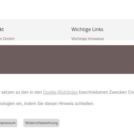
kt
Wichtige Links
er GmbH
Wichtige Hinweise
ppler Str. 10
Häufig gestellte Fragen (FAQ)
erndorf
AGB
ich
Widerrufsbelehrung
Vertrag widerrufen
dekoster.at
Datenschutzerklärung
koster.at
Impressum
Pressecorner
2 109 4280
6 2471
Schmuckerlebnis / Schmuckparty 
 623 47 410 (WhatsApp)
r setzen zu den in den
Cookie-Richtlinien
beschriebenen Zwecken Cook
Schmuck- & Styleguide werden
hnologien ein, indem Sie diesen Hinweis schließen.
mpressum
Widerrufsbelehrung