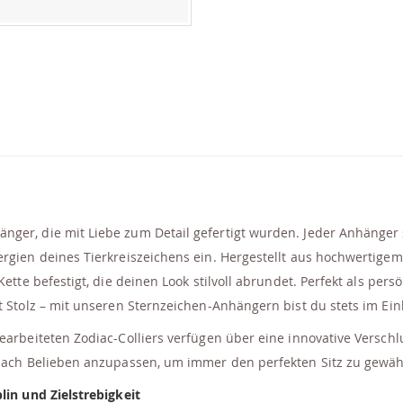
nger, die mit Liebe zum Detail gefertigt wurden. Jeder Anhänger 
ergien deines Tierkreiszeichens ein. Hergestellt aus hochwertige
Kette befestigt, die deinen Look stilvoll abrundet. Perfekt als pe
it Stolz – mit unseren Sternzeichen-Anhängern bist du stets im Ei
gearbeiteten Zodiac-Colliers verfügen über eine innovative Versch
 nach Belieben anzupassen, um immer den perfekten Sitz zu gewäh
lin und Zielstrebigkeit