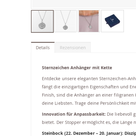
Zum
Anfang
der
Details
Rezensionen
Bildgalerie
springen
Sternzeichen Anhänger mit Kette
Entdecke unsere eleganten Sternzeichen-Anhä
fängt die einzigartigen Eigenschaften und En
Finish, sind die Anhänger an einer filigranen 
deine Liebsten. Trage deine Persönlichkeit m
Innovation für Anpassbarkeit:
Die liebevoll 
bietet. Der Stopper ermöglicht es, die Länge
Steinbock (22. Dezember – 20. Januar): Diszip