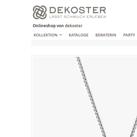
Zum
Inhalt
springen
Onlineshop von
dekoster
KOLLEKTION
KATALOGE
BERATERIN
PARTY
Zum
Ende
der
Bildgalerie
springen