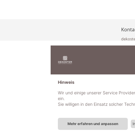
Konta
dekost
Eisenka
9141 Eb
Österre
office@
www.de
+49 322
Hinweis
+43 423
+43 677
Wir und einige unserer Service Provide
ein.
Sie willigen in den Einsatz solcher Tec
Mehr erfahren und anpassen
I