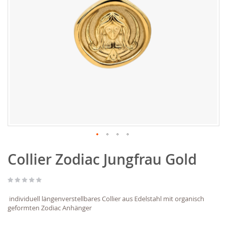
Zum
Collier Zodiac Jungfrau Gold
Anfang
der
Bildgalerie
springen
individuell längenverstellbares Collier aus Edelstahl mit organisch
geformten Zodiac Anhänger