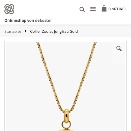
Zum
Cart
Inhalt
0
ARTIKEL
springen
Onlineshop von
dekoster
Startseite
Collier Zodiac Jungfrau Gold
Zum
Ende
der
Bildgalerie
springen