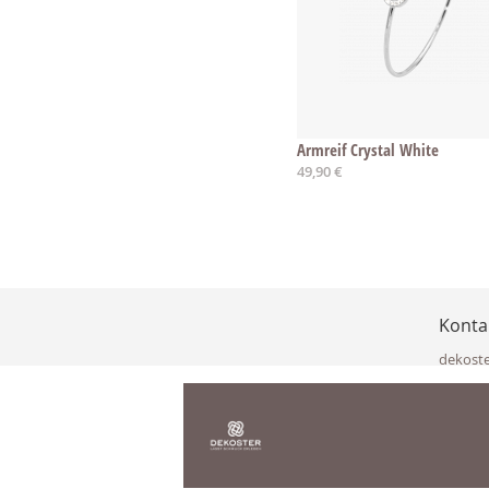
Armreif Crystal White
49,90 €
Konta
dekost
Eisenka
9141 Eb
Österre
office@
www.de