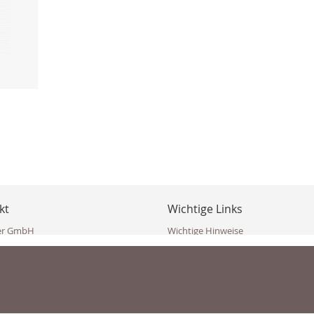
kt
Wichtige Links
er GmbH
Wichtige Hinweise
ppler Str. 10
Häufig gestellte Fragen (FAQ)
erndorf
AGB
ich
Widerrufsbelehrung
Vertrag widerrufen
dekoster.at
Datenschutzerklärung
koster.at
Impressum