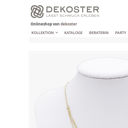
Zum
Inhalt
springen
Onlineshop von
dekoster
KOLLEKTION
KATALOGE
BERATERIN
PARTY
Zum
Ende
der
Bildgalerie
springen