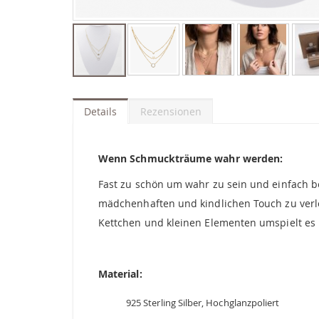
Zum
Anfang
der
Details
Rezensionen
Bildgalerie
springen
Wenn Schmuckträume wahr werden:
Fast zu schön um wahr zu sein und einfach be
mädchenhaften und kindlichen Touch zu verleih
Kettchen und kleinen Elementen umspielt es u
Material:
925 Sterling Silber, Hochglanzpoliert