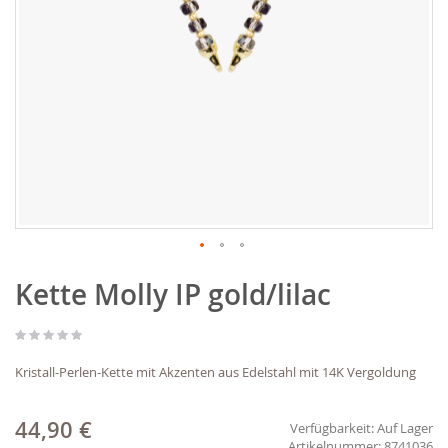
Zum
Kette Molly IP gold/lilac
Anfang
der
Bildgalerie
springen
Kristall-Perlen-Kette mit Akzenten aus Edelstahl mit 14K Vergoldung
44,90 €
Verfügbarkeit:
Auf Lager
8741036