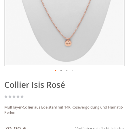
Zum
Collier Isis Rosé
Anfang
der
Bildgalerie
springen
Multilayer-Collier aus Edelstahl mit 14K Rosévergoldung und Hämatit-
Perlen
Verfügbarkeit:
Nicht lieferbar