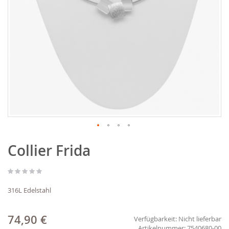
Zum
Collier Frida
Anfang
der
Bildgalerie
springen
316L Edelstahl
74,90 €
Verfügbarkeit:
Nicht lieferbar
7540680-00