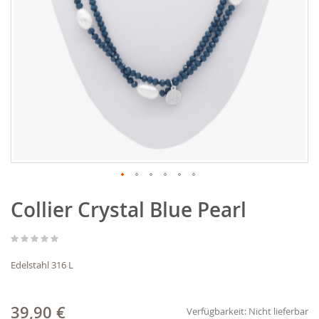
Zum
Collier Crystal Blue Pearl
Anfang
der
Bildgalerie
springen
Edelstahl 316 L
39,90 €
Verfügbarkeit:
Nicht lieferbar