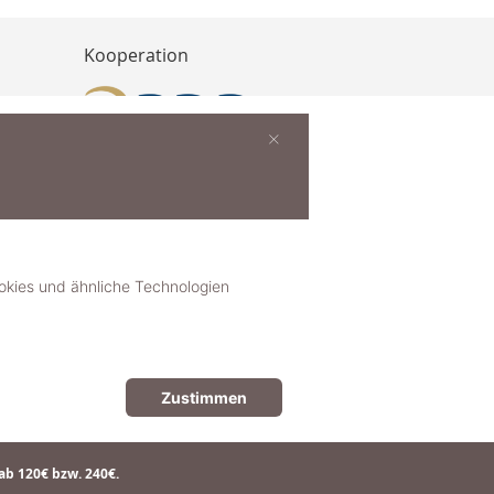
Kooperation
×
buchen
ies und ähnliche Technologien
Zustimmen
© 2018-2025 dekoster GmbH
ab 120€ bzw. 240€.