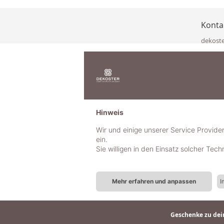
Konta
dekost
Eisenka
9141 Eb
Österre
office@
www.de
+49 322
Hinweis
+43 423
+43 677
Wir und einige unserer Service Provide
ein.
Sie willigen in den Einsatz solcher Tec
Mehr erfahren und anpassen
I
Geschenke zu dein