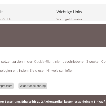
kt
Wichtige Links
er GmbH
Wichtige Hinweise
ppler Str. 10
Häufig gestellte Fragen (FAQ)
erndorf
AGB
ich
Widerrufsbelehrung
Vertrag widerrufen
dekoster.at
Datenschutzerklärung
koster.at
Impressum
Pressecorner
2 109 4280
6 2471
Schmuckerlebnis / Schmuckparty 
 623 47 410 (WhatsApp)
r setzen zu den in den
Cookie-Richtlinien
beschriebenen Zwecken Cook
Schmuck- & Styleguide werden
hnologien ein, indem Sie diesen Hinweis schließen.
mpressum
Widerrufsbelehrung
er Bestellung: Erhalte bis zu 2 Aktionsartikel kostenlos zu deinem Einkauf 