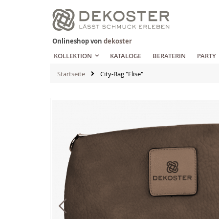
Zum
Inhalt
springen
Onlineshop von
dekoster
KOLLEKTION
KATALOGE
BERATERIN
PARTY
Startseite
City-Bag "Elise"
Zum
Ende
der
Bildgalerie
springen