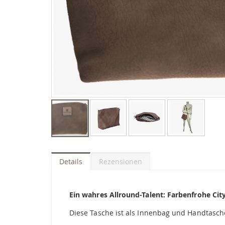
Zum
Anfang
der
Details
Rezensionen
Bildgalerie
springen
Ein wahres Allround-Talent: Farbenfrohe Cit
Diese Tasche ist als Innenbag und Handtasch