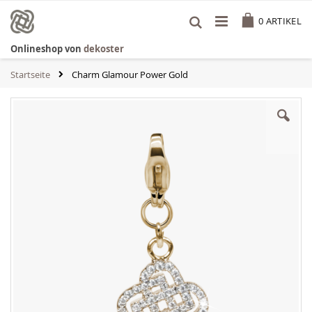
Zum
Cart
Inhalt
0
ARTIKEL
springen
Onlineshop von
dekoster
Startseite
Charm Glamour Power Gold
Zum
Ende
der
Bildgalerie
springen