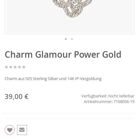
Zum
Charm Glamour Power Gold
Anfang
der
Bildgalerie
springen
Charm aus 925 Sterling Silber und 14K IP-Vergoldung
39,00 €
Verfügbarkeit:
Nicht lieferbar
7168056-19