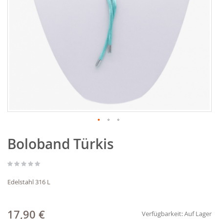
Zum
Boloband Türkis
Anfang
der
Bildgalerie
springen
Edelstahl 316 L
17,90 €
Verfügbarkeit:
Auf Lager