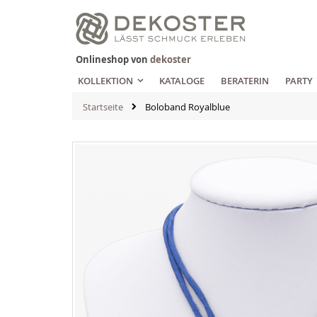
Zum
Inhalt
springen
Onlineshop von
dekoster
KOLLEKTION
KATALOGE
BERATERIN
PARTY
Startseite
Boloband Royalblue
Zum
Ende
der
Bildgalerie
springen