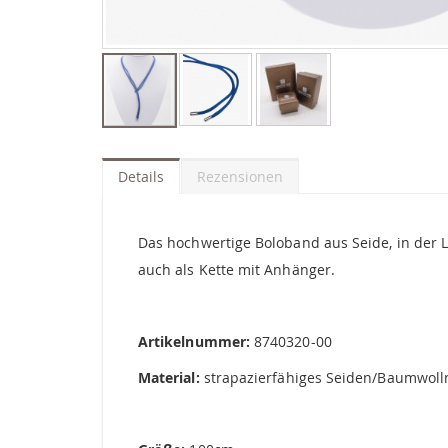
Zum
Anfang
der
Details
Rezensionen
Bildgalerie
springen
Das hochwertige Boloband aus Seide, in der 
auch als Kette mit Anhänger.
Artikelnummer:
8740320-00
Material:
strapazierfähiges Seiden/Baumwollm