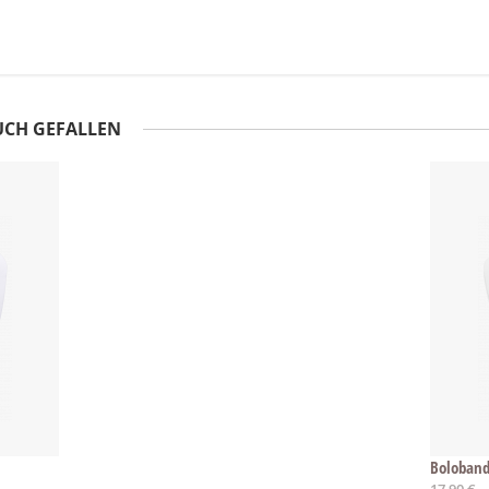
UCH GEFALLEN
Boloband
17,90 €