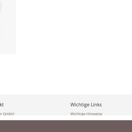
kt
Wichtige Links
er GmbH
Wichtige Hinweise
ppler Str. 10
Häufig gestellte Fragen (FAQ)
erndorf
AGB
ich
Widerrufsbelehrung