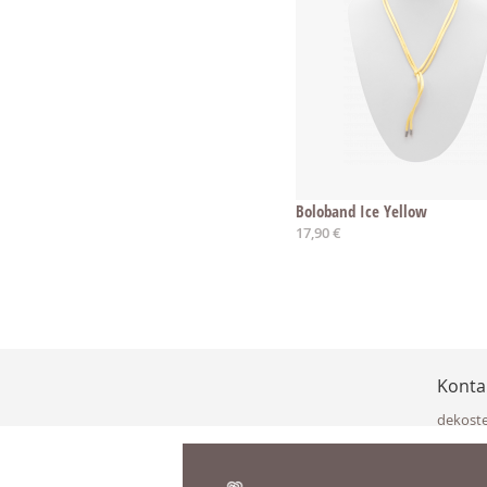
Boloband Ice Yellow
17,90 €
Konta
dekost
Eisenka
9141 Eb
Österre