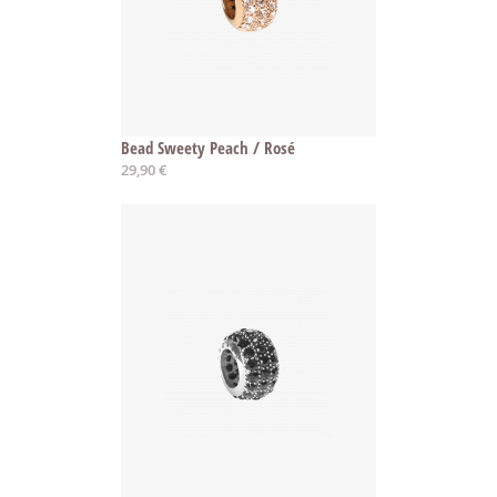
Bead Sweety Peach / Rosé
29,90 €