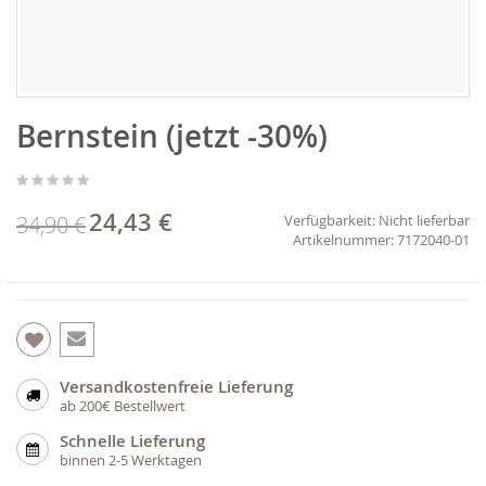
Zum
Bernstein (jetzt -30%)
Anfang
der
Bildgalerie
springen
24,43 €
Sonderpreis
34,90 €
Verfügbarkeit:
Nicht lieferbar
7172040-01
Versandkostenfreie Lieferung
ab 200€ Bestellwert
Schnelle Lieferung
binnen 2-5 Werktagen