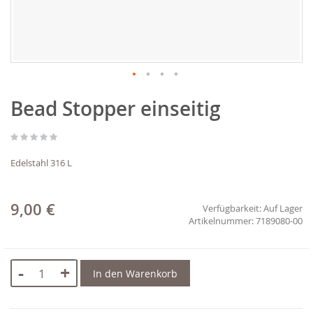
Zum
Bead Stopper einseitig
Anfang
der
Bildgalerie
springen
Edelstahl 316 L
9,00 €
Verfügbarkeit:
Auf Lager
7189080-00
-
+
In den Warenkorb