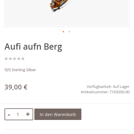
Zum
Aufi aufn Berg
Anfang
der
Bildgalerie
springen
925 Sterling Silber
39,00 €
Verfügbarkeit:
Auf Lager
7165050-00
-
+
In den Warenkorb