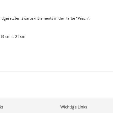
dgesetzten Swaroski Elements in der Farbe "Peach".
 19 cm, L 21 cm
kt
Wichtige Links