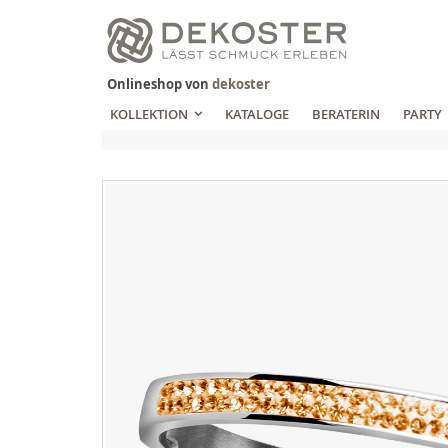
Zum
Inhalt
springen
Onlineshop von
dekoster
KOLLEKTION
KATALOGE
BERATERIN
PARTY
Zum
Ende
der
Bildgalerie
springen