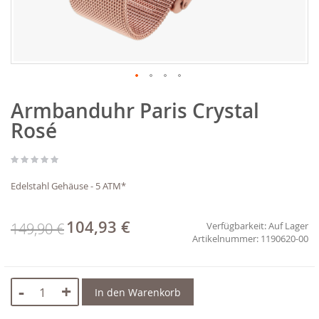
Zum
Armbanduhr Paris Crystal
Anfang
der
Rosé
Bildgalerie
springen
Edelstahl Gehäuse - 5 ATM*
104,93 €
Sonderpreis
149,90 €
Verfügbarkeit:
Auf Lager
1190620-00
-
+
In den Warenkorb