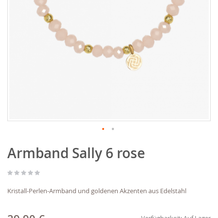
Zum
Armband Sally 6 rose
Anfang
der
Bildgalerie
springen
Kristall-Perlen-Armband und goldenen Akzenten aus Edelstahl
Verfügbarkeit:
Auf Lager