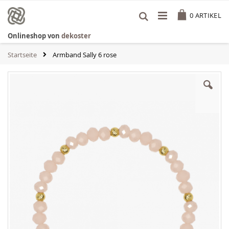
Zum
Cart
Inhalt
0
ARTIKEL
springen
Onlineshop von
dekoster
Startseite
Armband Sally 6 rose
Zum
Ende
der
Bildgalerie
springen