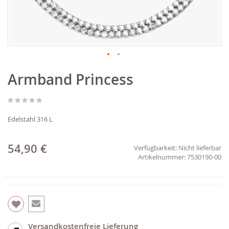
Zum
Armband Princess
Anfang
der
Bildgalerie
springen
Edelstahl 316 L
54,90 €
Verfügbarkeit:
Nicht lieferbar
7530190-00
Versandkostenfreie Lieferung