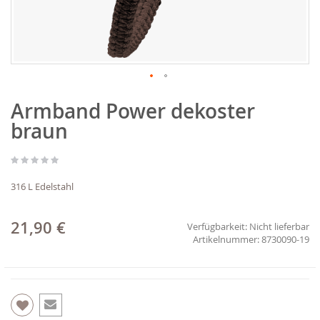
Zum
Armband Power dekoster
Anfang
der
braun
Bildgalerie
springen
316 L Edelstahl
21,90 €
Verfügbarkeit:
Nicht lieferbar
8730090-19