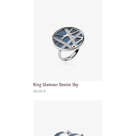
Ring Glamour Denim Sky
Ab
49,90 €