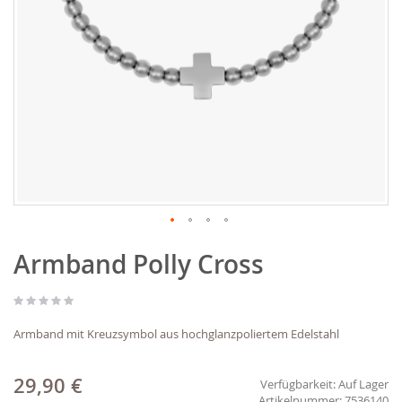
Zum
Armband Polly Cross
Anfang
der
Bildgalerie
springen
Armband mit Kreuzsymbol aus hochglanzpoliertem Edelstahl
29,90 €
Verfügbarkeit:
Auf Lager
7536140