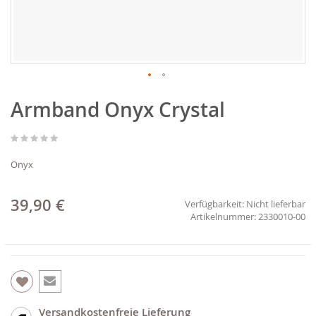
Zum
Armband Onyx Crystal
Anfang
der
Bildgalerie
springen
Onyx
39,90 €
Verfügbarkeit:
Nicht lieferbar
2330010-00
Versandkostenfreie Lieferung