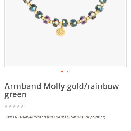
Zum
Armband Molly gold/rainbow
Anfang
der
green
Bildgalerie
springen
Kristall-Perlen-Armband aus Edelstahl mit 14K Vergoldung