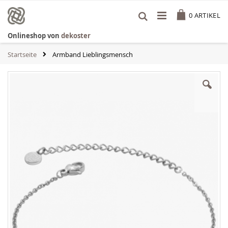
Zum
Cart
Inhalt
0
ARTIKEL
springen
Onlineshop von
dekoster
Startseite
Armband Lieblingsmensch
Zum
Ende
der
Bildgalerie
springen