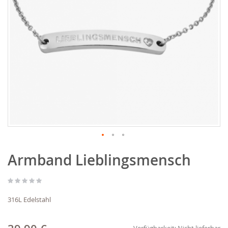
Zum
Armband Lieblingsmensch
Anfang
der
Bildgalerie
springen
316L Edelstahl
Verfügbarkeit:
Nicht lieferbar