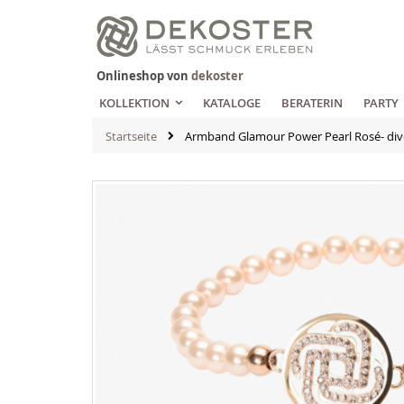
Zum
Inhalt
springen
Onlineshop von
dekoster
KOLLEKTION
KATALOGE
BERATERIN
PARTY
Startseite
Armband Glamour Power Pearl Rosé- div
Zum
Ende
der
Bildgalerie
springen