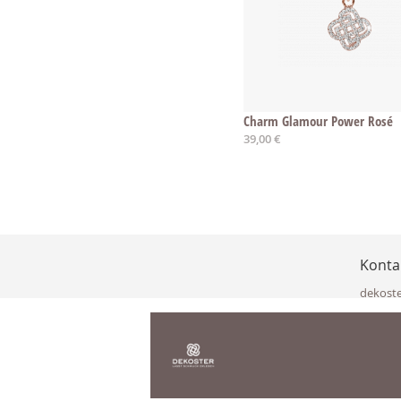
Charm Glamour Power Rosé
39,00 €
Konta
dekost
Eisenka
9141 Eb
Österre
office@
www.de