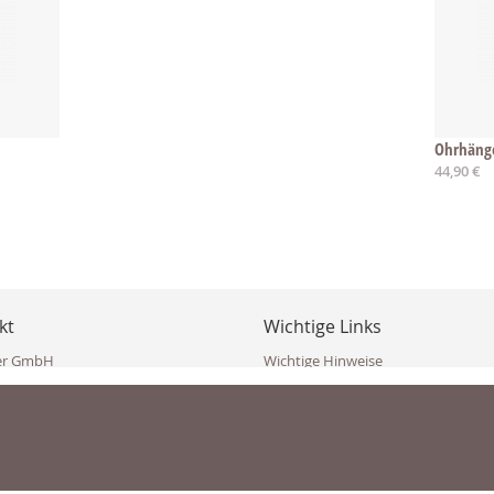
Ohrhänge
44,90 €
kt
Wichtige Links
er GmbH
Wichtige Hinweise
ppler Str. 10
Häufig gestellte Fragen (FAQ)
erndorf
AGB
ich
Widerrufsbelehrung
Vertrag widerrufen
dekoster.at
Datenschutzerklärung
koster.at
Impressum