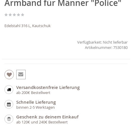
Armband für Männer "Police"
Anfang
der
Bildgalerie
springen
Edelstahl 316 L, Kautschuk
Verfügbarkeit:
Nicht lieferbar
7530180
Versandkostenfreie Lieferung
ab 200€ Bestellwert
Schnelle Lieferung
binnen 2-5 Werktagen
Geschenk zu deinem Einkauf
ab 120€ und 240€ Bestellwert