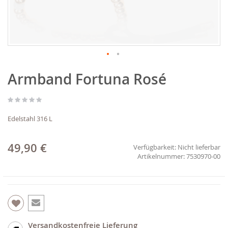
Zum
Armband Fortuna Rosé
Anfang
der
Bildgalerie
springen
Edelstahl 316 L
49,90 €
Verfügbarkeit:
Nicht lieferbar
7530970-00
Versandkostenfreie Lieferung