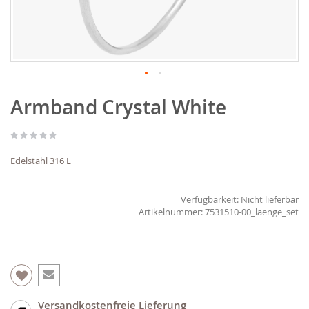
Zum
Armband Crystal White
Anfang
der
Bildgalerie
springen
Edelstahl 316 L
Verfügbarkeit:
Nicht lieferbar
7531510-00_laenge_set
Versandkostenfreie Lieferung