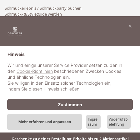
Schmuckerlebnis / Schmuckparty buchen
Schmuck- & Styleguide werden
Kooperation
×
Hinweis
Wir und einige unserer Service Provider setzen zu den in
den
Cookie-Richtlinien
beschriebenen Zwecken Cookies
und ähnliche Technologien ein.
Sie willigen in den Einsatz solcher Technologien ein,
indem Sie diesen Hinweis schließen.
Zustimmen
Impre
Widerrufsb
Mehr erfahren und anpassen
ssum
elehrung
© 2018-2025 dekoster GmbH
Geschenke zu deiner Bestellung: Erhalte bis zu 2 Aktionsartikel