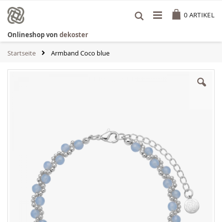
Zum
Cart
Inhalt
0
ARTIKEL
springen
Onlineshop von
dekoster
Startseite
Armband Coco blue
Zum
Ende
der
Bildgalerie
springen