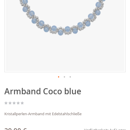
Zum
Armband Coco blue
Anfang
der
Bildgalerie
springen
Kristallperlen-Armband mit Edelstahlschließe
Verfügbarkeit:
Auf Lager