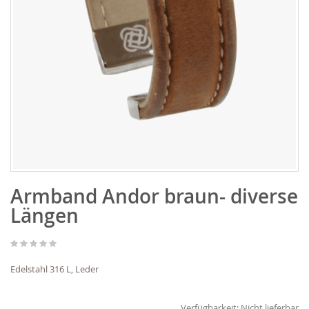
Zum
Armband Andor braun- diverse
Anfang
der
Längen
Bildgalerie
springen
Edelstahl 316 L, Leder
Verfügbarkeit:
Nicht lieferbar