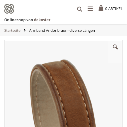
Zum
Cart
Inhalt
0
ARTIKEL
springen
Onlineshop von
dekoster
Startseite
Armband Andor braun- diverse Längen
Zum
Ende
der
Bildgalerie
springen