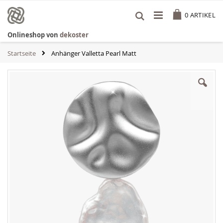
Zum
Cart
Inhalt
0
ARTIKEL
springen
Onlineshop von
dekoster
Startseite
Anhänger Valletta Pearl Matt
Zum
Ende
der
Bildgalerie
springen