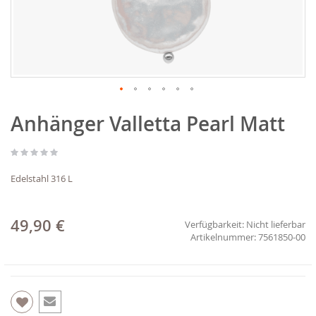
Zum
Anhänger Valletta Pearl Matt
Anfang
der
Bildgalerie
springen
Edelstahl 316 L
49,90 €
Verfügbarkeit:
Nicht lieferbar
7561850-00