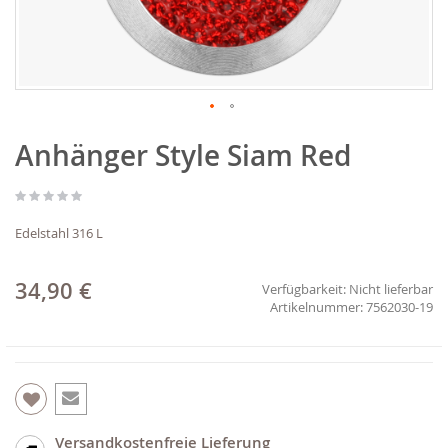
Zum
Anhänger Style Siam Red
Anfang
der
Bildgalerie
springen
Edelstahl 316 L
34,90 €
Verfügbarkeit:
Nicht lieferbar
7562030-19
Versandkostenfreie Lieferung