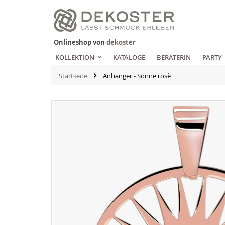
Zum
Inhalt
springen
Onlineshop von
dekoster
KOLLEKTION
KATALOGE
BERATERIN
PARTY
Startseite
Anhänger - Sonne rosè
Zum
Ende
der
Bildgalerie
springen