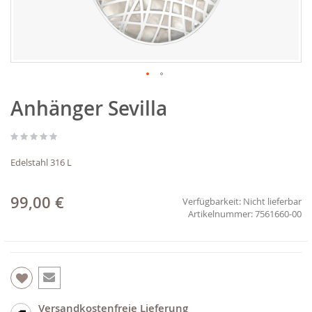
Zum
Anhänger Sevilla
Anfang
der
Bildgalerie
springen
Edelstahl 316 L
99,00 €
Verfügbarkeit:
Nicht lieferbar
7561660-00
Versandkostenfreie Lieferung