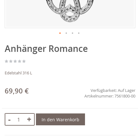
Zum
Anhänger Romance
Anfang
der
Bildgalerie
springen
Edelstahl 316 L
69,90 €
Verfügbarkeit:
Auf Lager
7561800-00
-
+
In den Warenkorb