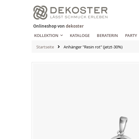
Zum
Inhalt
springen
Onlineshop von
dekoster
KOLLEKTION
KATALOGE
BERATERIN
PARTY
Startseite
Anhänger "Resin rot" (jetzt-30%)
Zum
Ende
der
Bildgalerie
springen