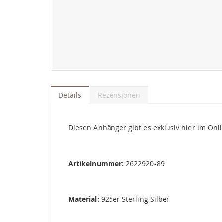
Zum
Anfang
der
Details
Rezensionen
Bildgalerie
springen
Diesen Anhänger gibt es exklusiv hier im Onl
Artikelnummer:
2622920-89
Material:
925er Sterling Silber