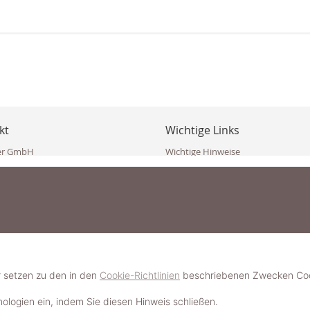
kt
Wichtige Links
er GmbH
Wichtige Hinweise
ppler Str. 10
Häufig gestellte Fragen (FAQ)
erndorf
AGB
ich
Widerrufsbelehrung
Vertrag widerrufen
dekoster.at
Datenschutzerklärung
koster.at
Impressum
Pressecorner
2 109 4280
6 2471
Schmuckerlebnis / Schmuckparty 
 623 47 410 (WhatsApp)
r setzen zu den in den
Cookie-Richtlinien
beschriebenen Zwecken Cook
Schmuck- & Styleguide werden
hnologien ein, indem Sie diesen Hinweis schließen.