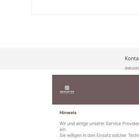
Konta
dekost
Eisenka
9141 Eb
Österre
office@
www.de
+49 322
Hinweis
+43 423
+43 677
Wir und einige unserer Service Provide
ein.
Sie willigen in den Einsatz solcher Tec