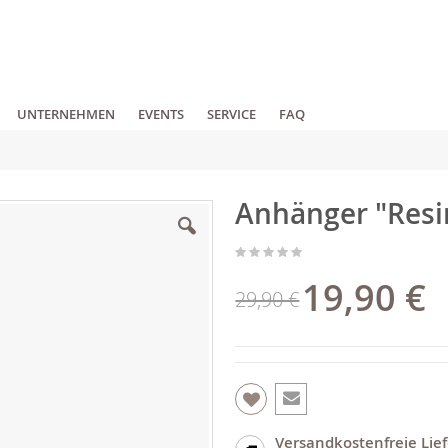
UNTERNEHMEN
EVENTS
SERVICE
FAQ
Anhänger "Resin
19,90 €
Sonderpreis
29,90 €
Versandkostenfreie Lie