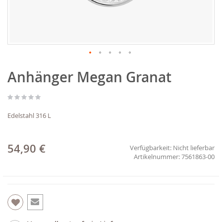
Zum
Anhänger Megan Granat
Anfang
der
Bildgalerie
springen
Edelstahl 316 L
54,90 €
Verfügbarkeit:
Nicht lieferbar
7561863-00