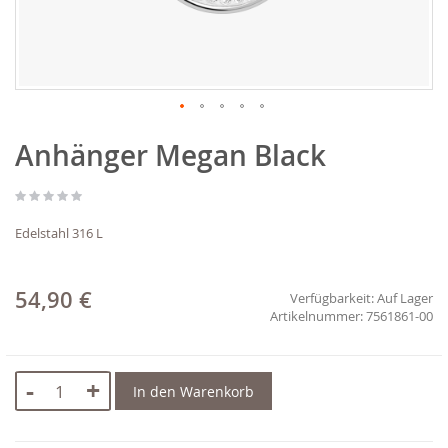
Zum
Anhänger Megan Black
Anfang
der
Bildgalerie
springen
Edelstahl 316 L
54,90 €
Verfügbarkeit:
Auf Lager
7561861-00
-
+
In den Warenkorb