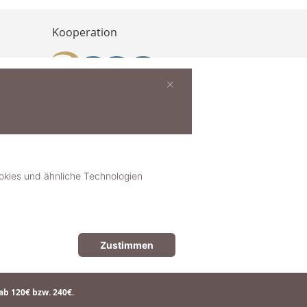
Kooperation
×
buchen
ies und ähnliche Technologien
Zustimmen
© 2018-2025 dekoster GmbH
ab 120€ bzw. 240€.