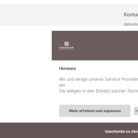
Konta
dekost
Eisenka
9141 Eb
Österre
office@
www.de
+49 322
Hinweis
+43 423
+43 677
Wir und einige unserer Service Provide
ein.
Sie willigen in den Einsatz solcher Tec
Mehr erfahren und anpassen
I
Geschenke zu dein