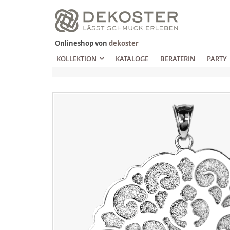
Zum
Inhalt
springen
Onlineshop von
dekoster
KOLLEKTION
KATALOGE
BERATERIN
PARTY
Zum
Ende
der
Bildgalerie
springen