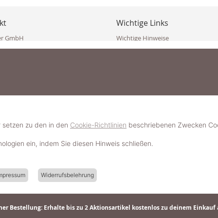
kt
Wichtige Links
er GmbH
Wichtige Hinweise
ppler Str. 10
Häufig gestellte Fragen (FAQ)
erndorf
AGB
ich
Widerrufsbelehrung
Vertrag widerrufen
dekoster.at
Datenschutzerklärung
koster.at
Impressum
Pressecorner
2 109 4280
6 2471
Schmuckerlebnis / Schmuckparty 
 623 47 410 (WhatsApp)
r setzen zu den in den
Cookie-Richtlinien
beschriebenen Zwecken Cook
Schmuck- & Styleguide werden
hnologien ein, indem Sie diesen Hinweis schließen.
mpressum
Widerrufsbelehrung
er Bestellung: Erhalte bis zu 2 Aktionsartikel kostenlos zu deinem Einkauf 