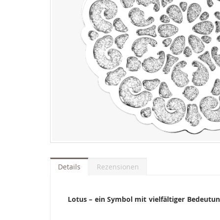
Zum
Anfang
der
Details
Rezensionen
Bildgalerie
springen
Lotus – ein Symbol mit vielfältiger Bedeutu