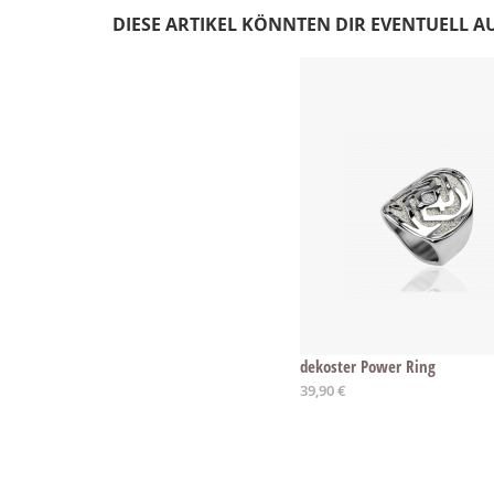
DIESE ARTIKEL KÖNNTEN DIR EVENTUELL A
dekoster Power Ring
Ab
39,90 €