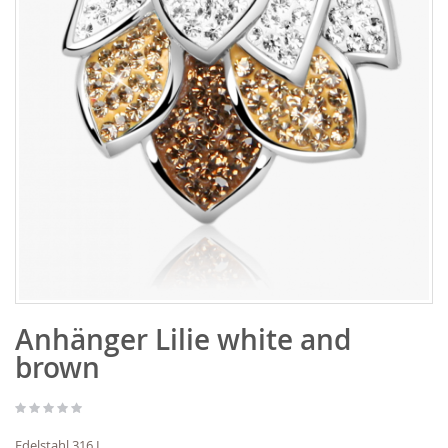
Zum
Anhänger Lilie white and
Anfang
der
brown
Bildgalerie
springen
Edelstahl 316 L