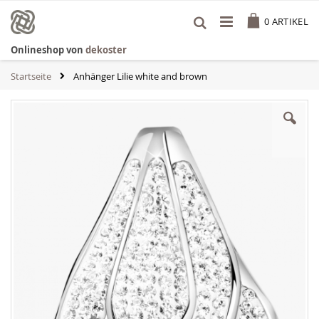
Zum
Cart
Inhalt
0
ARTIKEL
springen
Onlineshop von
dekoster
Startseite
Anhänger Lilie white and brown
Zum
Ende
der
Bildgalerie
springen