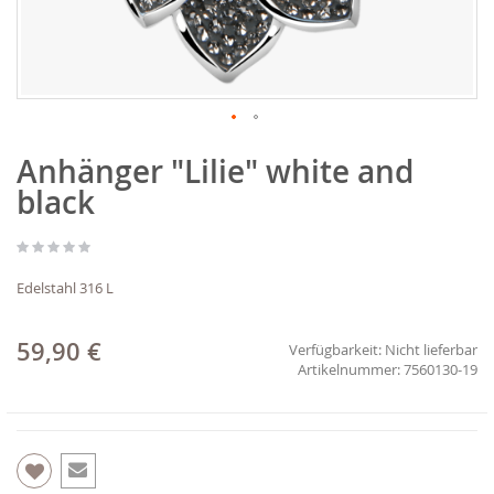
Zum
Anhänger "Lilie" white and
Anfang
der
black
Bildgalerie
springen
Edelstahl 316 L
59,90 €
Verfügbarkeit:
Nicht lieferbar
7560130-19