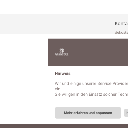
Konta
dekost
Eisenka
9141 Eb
Österre
office@
www.de
+49 322
Hinweis
+43 423
+43 677
Wir und einige unserer Service Provide
ein.
Sie willigen in den Einsatz solcher Tec
Mehr erfahren und anpassen
I