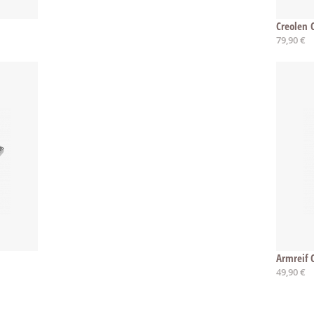
Creolen C
79,90 €
Armreif 
49,90 €