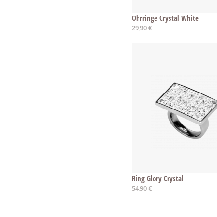
Ohrringe Crystal White
29,90 €
Ring Glory Crystal
Ab
54,90 €