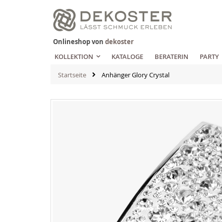
Zum
Inhalt
springen
Onlineshop von
dekoster
KOLLEKTION
KATALOGE
BERATERIN
PARTY
Startseite
Anhänger Glory Crystal
Zum
Ende
der
Bildgalerie
springen