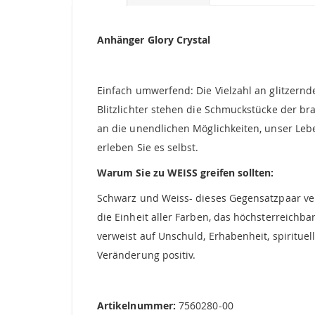
Bildgalerie
springen
Anhänger Glory Crystal
Einfach umwerfend: Die Vielzahl an glitzernde
Blitzlichter stehen die Schmuckstücke der br
an die unendlichen Möglichkeiten, unser Leb
erleben Sie es selbst.
Warum Sie zu WEISS greifen sollten:
Schwarz und Weiss- dieses Gegensatzpaar ver
die Einheit aller Farben, das höchsterreichb
verweist auf Unschuld, Erhabenheit, spiritue
Veränderung positiv.
Artikelnummer:
7560280-00