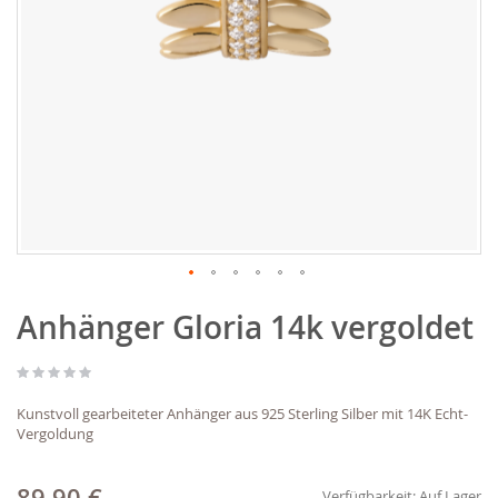
Zum
Anhänger Gloria 14k vergoldet
Anfang
der
Bildgalerie
springen
Kunstvoll gearbeiteter Anhänger aus 925 Sterling Silber mit 14K Echt-
Vergoldung
Verfügbarkeit:
Auf Lager