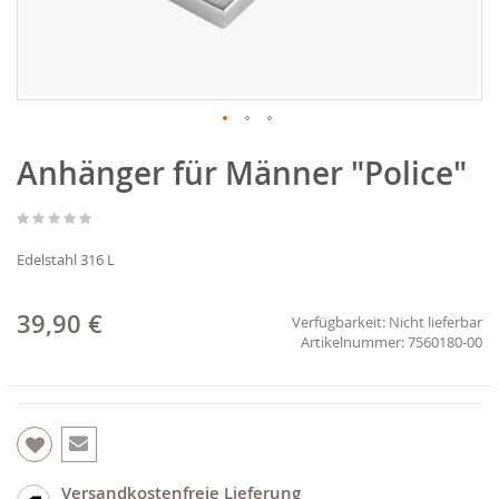
Zum
Anhänger für Männer "Police"
Anfang
der
Bildgalerie
springen
Edelstahl 316 L
39,90 €
Verfügbarkeit:
Nicht lieferbar
7560180-00
Versandkostenfreie Lieferung